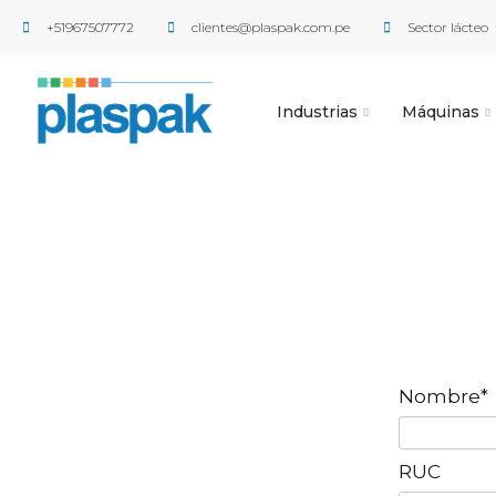
+51967507772
clientes@plaspak.com.pe
Sector lácteo
Industrias
Máquinas
Nombre*
RUC