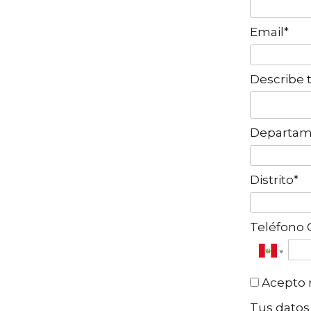
Email*
Describe 
Departam
Distrito*
Teléfono 
Acepto r
Tus datos 