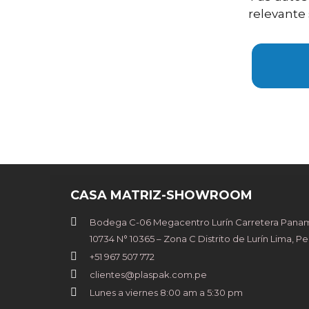
relevante
CASA MATRIZ-SHOWROOM
Bodega C-06 Megacentro Lurín Carretera Paname
10734 N° 10365 – Zona C Distrito de Lurín Lima, Pe
+51 967 507 772
clientes@plaspak.com.pe
Lunes a viernes 8:00 am a 5:30 pm