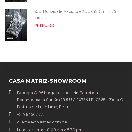
500 Bolsas de Vacío de 300x450 mm 75
micras
PEN 0,00
CASA MATRIZ-SHOWROOM
Bodega C-06 Megacentro Lurín Carretera
Panamericana Sur Km 29.5 U.C. 10734 N° 10365 – Zona C
Distrito de Lurín Lima, Perú
+51 967 507 772
clientes@plaspak.com.pe
Lunes a viernes 8:00 am a 5:30 pm