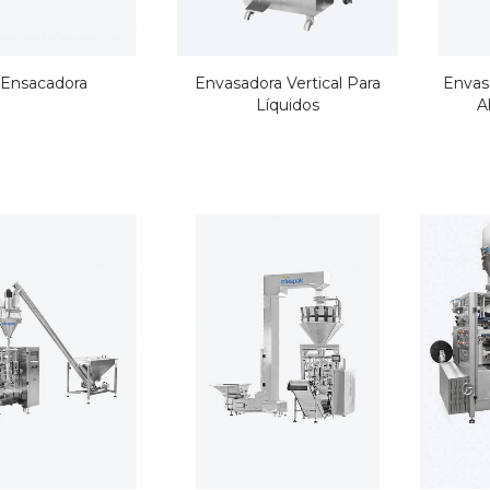
1000 Bolsas de Vacío
500 Bolsas de Vac
de 150x240 mm 75
250x400 mm 60 m
Ensacadora
Envasadora Vertical Para
Envas
micras
Líquidos
A
PEN 0,00
PEN 0,00
250 Bolsas de Vacío de
500 Bolsas de Vac
300x700 mm 90
350x530 mm 75 m
Micras
PEN 0,00
PEN 0,00
220X600 Mm | 500
500 Bolsas de Vac
Bolsas | 90 Micras
300x450 mm 75 m
PEN 0,00
PEN 0,00