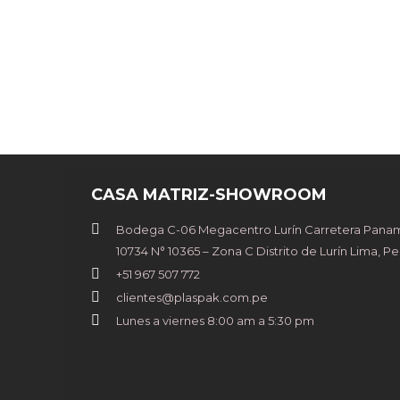
CASA MATRIZ-SHOWROOM
Bodega C-06 Megacentro Lurín Carretera Paname
10734 N° 10365 – Zona C Distrito de Lurín Lima, Pe
+51 967 507 772
clientes@plaspak.com.pe
Lunes a viernes 8:00 am a 5:30 pm