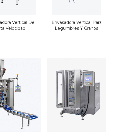
ío de
icras
adora Vertical De
Envasadora Vertical Para
lta Velocidad
Legumbres Y Granos
ío de
icras
ío de
icras