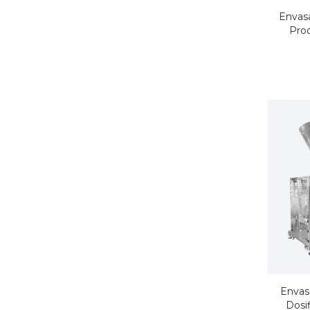
Envasa
Pro
Envas
Dosi