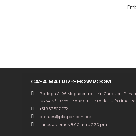
Embu
CASA MATRIZ-SHOWROOM
Bodega C-06 Megacentro Lurín Carretera Paname
10734 N° 10365 – Zona C Distrito de Lurín Lima, Pe
+51 967 507 772
clientes@plaspak.com.pe
Lunes a viernes 8:00 am a 5:30 pm