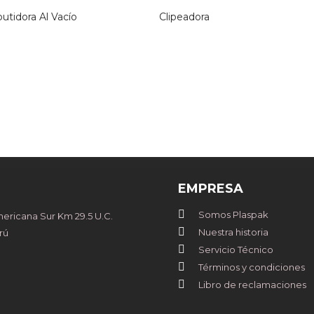
tidora Al Vacío
Clipeadora
EMPRESA
Somos Plaspak
ricana Sur Km 29.5 U.C.
Nuestra historia
rú
Servicio Técnico
Términos y condiciones
Libro de reclamaciones