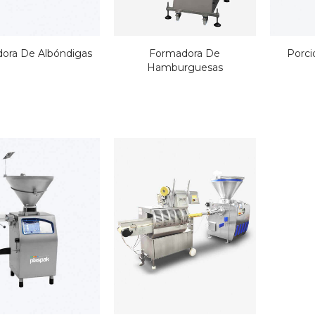
1000 Bolsas de Vacío
500 Bolsas de Vac
de 150x240 mm 75
250x400 mm 60 m
ora De Albóndigas
Formadora De
Porci
micras
Hamburguesas
PEN 0,00
PEN 0,00
250 Bolsas de Vacío de
500 Bolsas de Vac
300x700 mm 90
350x530 mm 75 m
Micras
PEN 0,00
PEN 0,00
220X600 Mm | 500
500 Bolsas de Vac
Bolsas | 90 Micras
300x450 mm 75 m
PEN 0,00
PEN 0,00