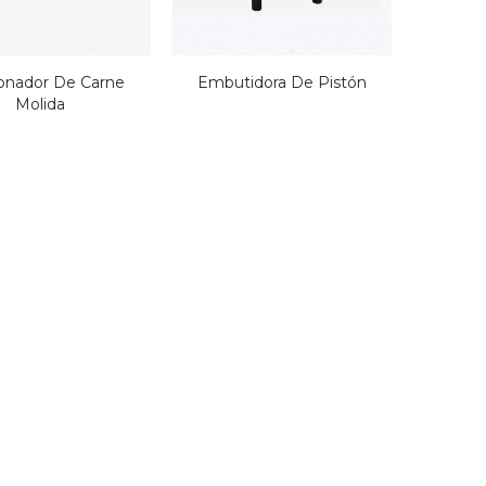
ío de
icras
onador De Carne
Embutidora De Pistón
Molida
ío de
icras
ío de
icras