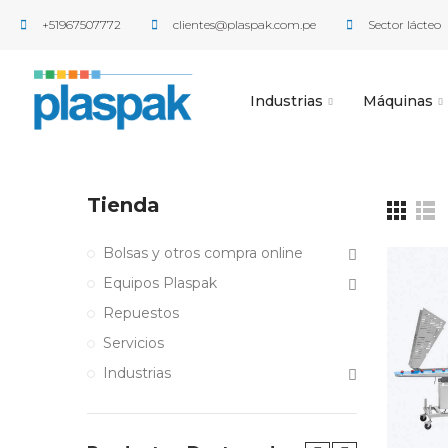
+51967507772
clientes@plaspak.com.pe
Sector lácteo
Industrias
Máquinas
Tienda
Bolsas y otros compra online
Equipos Plaspak
Repuestos
Servicios
Industrias