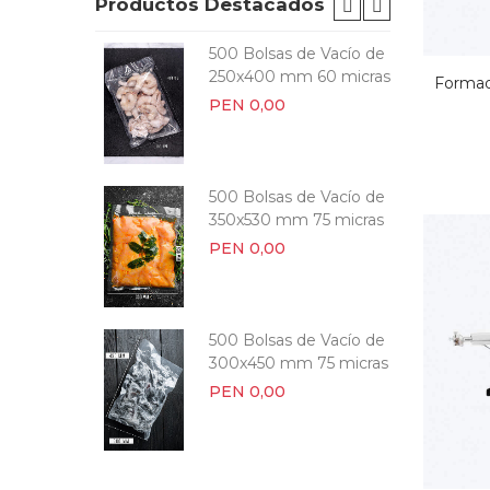
Productos Destacados
e Vacío
500 Bolsas de Vacío de
mm 75
250x400 mm 60 micras
Formad
PEN 0,00
 Vacío de
500 Bolsas de Vacío de
 90
350x530 mm 75 micras
PEN 0,00
| 500
500 Bolsas de Vacío de
cras
300x450 mm 75 micras
PEN 0,00