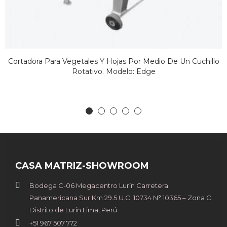
Cortadora Para Vegetales Y Hojas Por Medio De Un Cuchillo
Rotativo. Modelo: Edge
CASA MATRIZ-SHOWROOM
Bodega C-06 Megacentro Lurín Carretera
Panamericana Sur Km 29.5 U.C. 10734 N° 10365 – Zona C
Distrito de Lurín Lima, Perú
+51 967 507 772