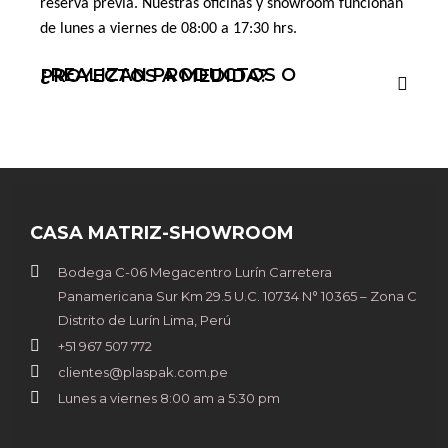
reserva previa. Nuestras oficinas y showroom funcionan 
de lunes a viernes de 08:00 a 17:30 hrs.
¿REALIZAN PRODUCTOS O PROYECTOS A MEDIDA?
CASA MATRIZ-SHOWROOM
Bodega C-06 Megacentro Lurín Carretera
Panamericana Sur Km 29.5 U.C. 10734 N° 10365 – Zona C
Distrito de Lurín Lima, Perú
+51 967 507 772
clientes@plaspak.com.pe
Lunes a viernes 8:00 am a 5:30 pm