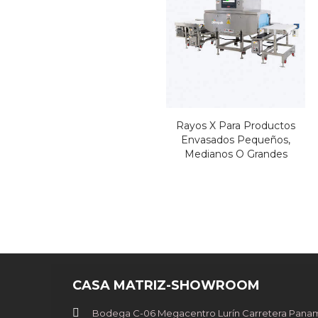
Rayos X Para Productos
Envasados Pequeños,
Medianos O Grandes
CASA MATRIZ-SHOWROOM
Bodega C-06 Megacentro Lurín Carretera Paname