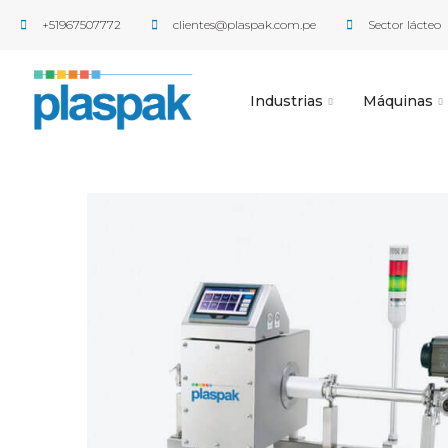
+51967507772
clientes@plaspak.com.pe
Sector lácteo
Industrias
Máquinas