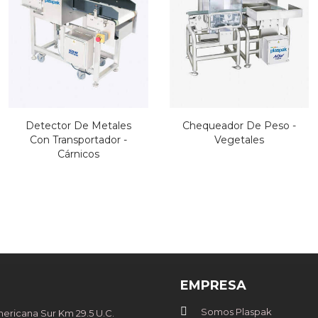
Detector De Metales
Chequeador De Peso -
Con Transportador -
Vegetales
Cárnicos
EMPRESA
Somos Plaspak
ricana Sur Km 29.5 U.C.