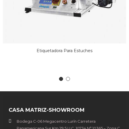
Etiquetadora Para Estuches
CASA MATRIZ-SHOWROOM
Bodega C-06 Megacentro Lurín Carretera
Panamericana Sur Km 29.5 U.C. 10734 N° 10365 – Zona C