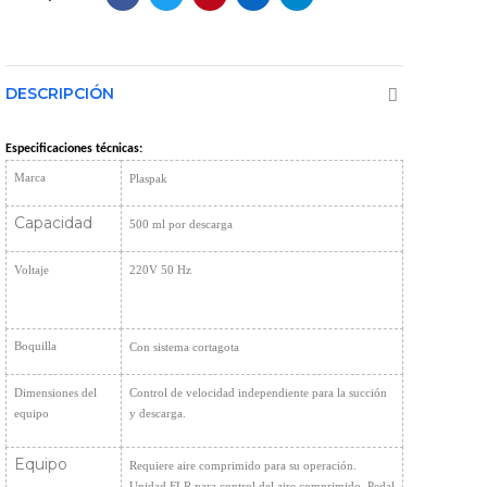
DESCRIPCIÓN
Especificaciones técnicas: 
Marca
Plaspak
Capacidad
500 ml por descarga
Voltaje
220V 50 Hz
Boquilla
C
on sistema cortagota
Dimensiones del 
Control de velocidad independiente para la succión 
equipo 
y descarga.
Equipo
Requiere aire comprimido para su operación. 
Unidad FLR para control del aire comprimido. Pedal 